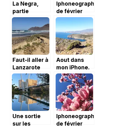
La Negra,
Iphoneography
partie
de février
méridionale
2025
des Bardenas
Reales
Faut-il aller à
Aout dans
Lanzarote
mon iPhone.
pour ses
plages ?
Une sortie
Iphoneography
sur les
de février
nouvelles
2020 : un
passerelles
printemps