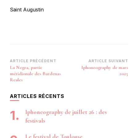
Saint Augustin
Navigation
ARTICLE PRÉCÉDENT
ARTICLE SUIVANT
La Negra, partie
Iphoneography de mars
d’article
méridionale des Bardenas
2025
Reales
ARTICLES RÉCENTS
Iphoneography de juillet 26 : des
festivals
Le festival de Toulouse