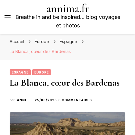
annima.fr
Breathe in and be inspired… blog voyages
et photos
Accueil
Europe
Espagne
La Blanca, cœur des Bardenas
ESPAGNE
EUROPE
La Blanca, cœur des Bardenas
SUR
par
ANNE
25/03/2025
8 COMMENTAIRES
LA
BLANCA,
CŒUR
DES
BARDENAS