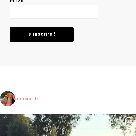
Email
*
annima.fr