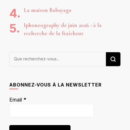
La maison Babayaga
Iphoneography de juin 2026 : à la
recherche de la fraîcheur
Vous
recherchiez
quelque
chose ?
ABONNEZ-VOUS À LA NEWSLETTER
Email
*