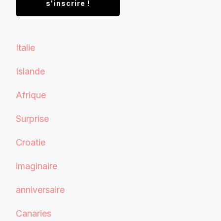
Italie
Islande
Afrique
Surprise
Croatie
imaginaire
anniversaire
Canaries