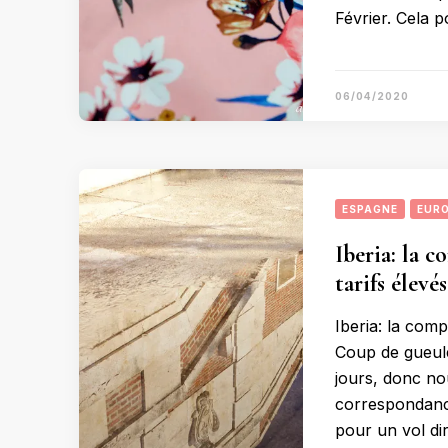
Février. Cela 
06/04/2020
ESPAGNE
EUR
Iberia: la 
tarifs élevés
Iberia: la com
Coup de gueule
jours, donc no
correspondance
pour un vol dir