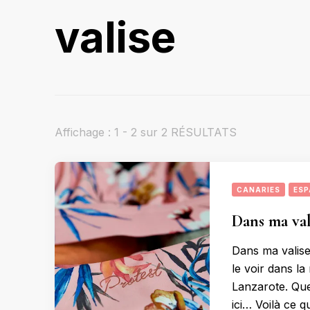
valise
Affichage : 1 - 2 sur 2 RÉSULTATS
CANARIES
ESP
Dans ma val
Dans ma valis
le voir dans la
Lanzarote. Que
ici… Voilà ce q