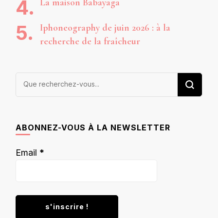
La maison Babayaga
Iphoneography de juin 2026 : à la
recherche de la fraîcheur
Vous
recherchiez
quelque
chose ?
ABONNEZ-VOUS À LA NEWSLETTER
Email
*