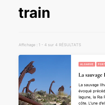
train
Affichage : 1 - 4 sur 4 RÉSULTATS
ALGARVE
POR
La sauvage I
La sauvage Ilha
évoqué précéd
lagune, la Ria
côte. L’une d’e