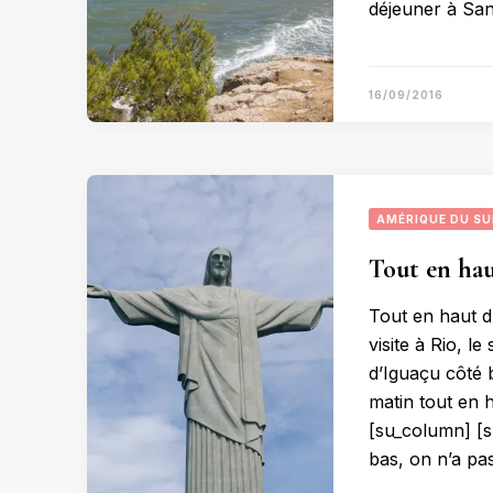
déjeuner à San
16/09/2016
AMÉRIQUE DU S
Tout en ha
Tout en haut 
visite à Rio, l
d’Iguaçu côté 
matin tout en
[su_column] [s
bas, on n’a pa