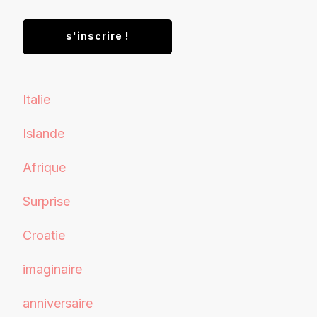
Italie
Islande
Afrique
Surprise
Croatie
imaginaire
anniversaire