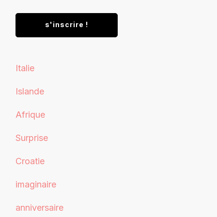
Italie
Islande
Afrique
Surprise
Croatie
imaginaire
anniversaire