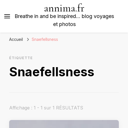
annima.fr
Breathe in and be inspired… blog voyages
et photos
Accueil
Snaefellsness
ÉTIQUETTE
Snaefellsness
Affichage : 1 - 1 sur 1 RÉSULTATS