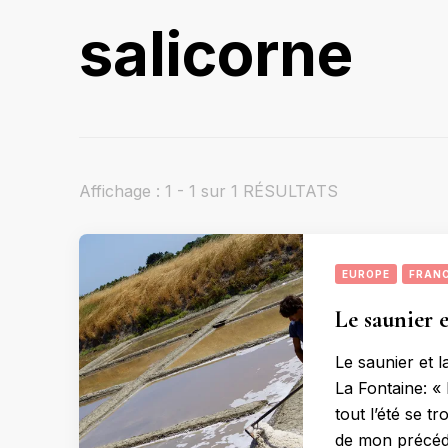
salicorne
Affichage : 1 - 1 sur 1 RÉSULTATS
EUROPE
FRAN
Le saunier e
Le saunier et l
La Fontaine: « 
tout l’été se t
de mon précéden