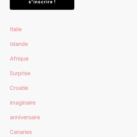
Italie
Islande
Afrique
Surprise
Croatie
imaginaire
anniversaire
Canaries