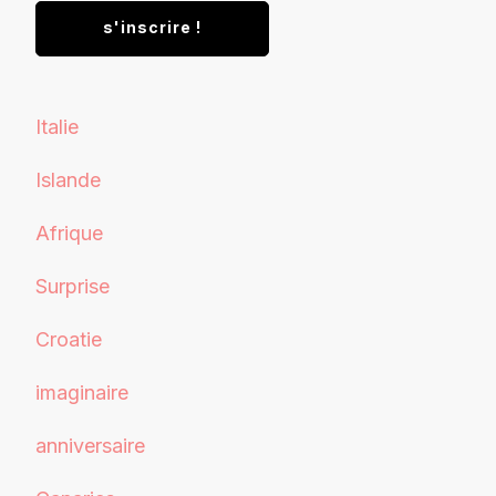
Italie
Islande
Afrique
Surprise
Croatie
imaginaire
anniversaire