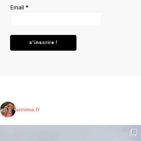
Email
*
annima.fr