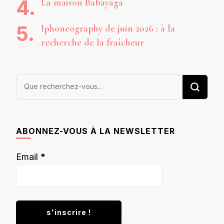
La maison Babayaga
Iphoneography de juin 2026 : à la
recherche de la fraîcheur
Vous
recherchiez
quelque
chose ?
ABONNEZ-VOUS À LA NEWSLETTER
Email
*