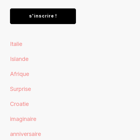
Italie
Islande
Afrique
Surprise
Croatie
imaginaire
anniversaire