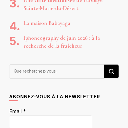
Une visite théâtralisée de l’abbaye
Sainte-Marie-du-Désert
La maison Babayaga
Iphoneography de juin 2026 : à la
recherche de la fraîcheur
Vous
recherchiez
quelque
chose ?
ABONNEZ-VOUS À LA NEWSLETTER
Email
*