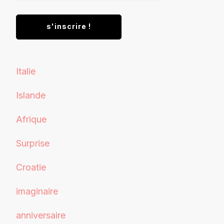
Italie
Islande
Afrique
Surprise
Croatie
imaginaire
anniversaire