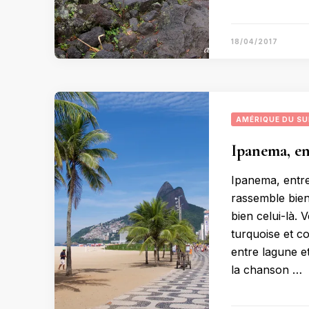
18/04/2017
AMÉRIQUE DU S
Ipanema, en
Ipanema, entre
rassemble bien 
bien celui-là. 
turquoise et co
entre lagune e
la chanson …