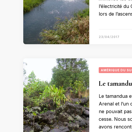
l’électricité d
lors de l’asce
23/04/2017
AMÉRIQUE DU S
Le tamandua
Le tamandua et
Arenal et l’un
ne pouvait pas 
cesse. Nous so
avons rencont