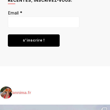
RÉCENTES, INSCRIVEZ-VOUS:
Email
*
annima.fr