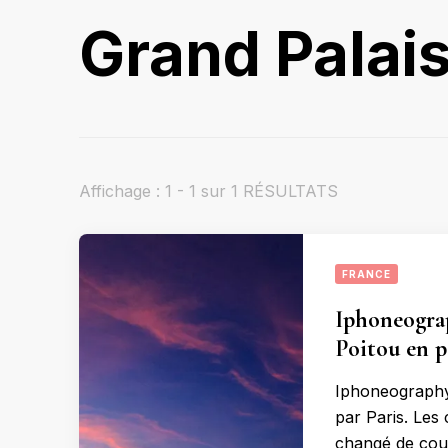
Grand Palai
Affichage : 1 - 1 sur 1 RÉSULTATS
FRANCE
Iphoneograp
Poitou en p
Iphoneography
par Paris. Les 
changé de coul