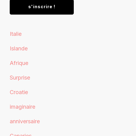
Italie
Islande
Afrique
Surprise
Croatie
imaginaire
anniversaire
Canaries