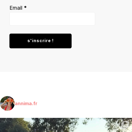
Email
*
annima.fr