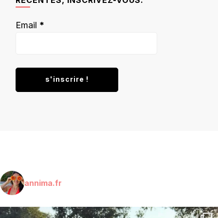
Email
*
annima.fr