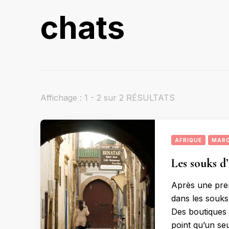
chats
Affichage : 1 - 2 sur 2 RÉSULTATS
AFRIQUE
MAR
Les souks d
Après une prem
dans les souks 
Des boutiques e
point qu’un seu