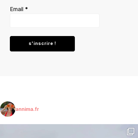
Email
*
annima.fr