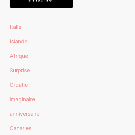
Italie
Islande
Afrique
Surprise
Croatie
imaginaire
anniversaire
Canaries