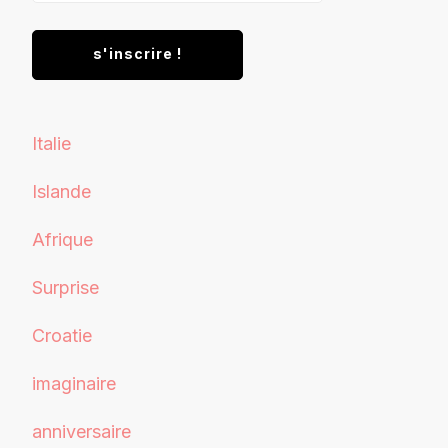
Italie
Islande
Afrique
Surprise
Croatie
imaginaire
anniversaire