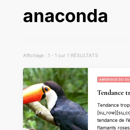
anaconda
Affichage : 1 - 1 sur 1 RÉSULTATS
AMÉRIQUE DU S
Tendance tro
Tendance tropi
[su_row][su_co
tendance de l’é
flamants roses