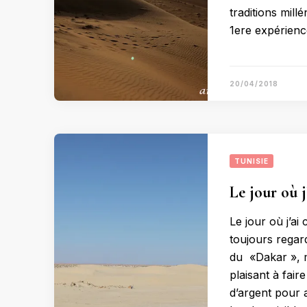
traditions mill
1ere expérien
20/04/2018
TUNISIE
Le jour où j
Le jour où j’ai
toujours regar
du «Dakar », 
plaisant à fair
d’argent pour 