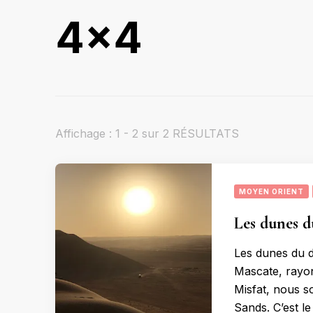
4×4
Affichage : 1 - 2 sur 2 RÉSULTATS
MOYEN ORIENT
Les dunes d
Les dunes du 
Mascate, rayo
Misfat, nous s
Sands. C’est l