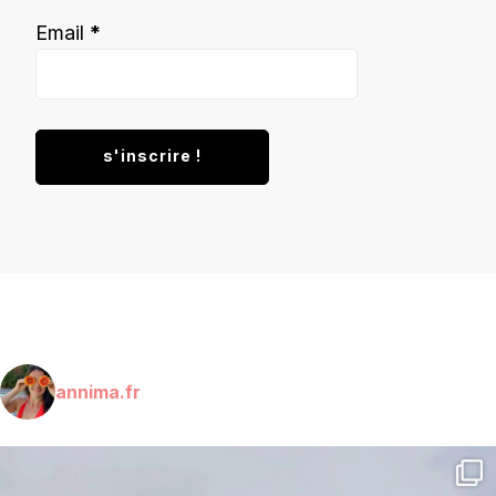
Email
*
annima.fr