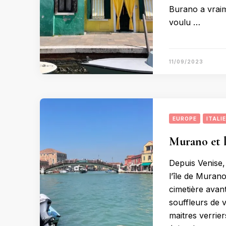
Burano a vraim
voulu …
11/09/2023
EUROPE
ITALIE
Murano et l
Depuis Venise, 
l’île de Murano
cimetière avan
souffleurs de 
maitres verrier