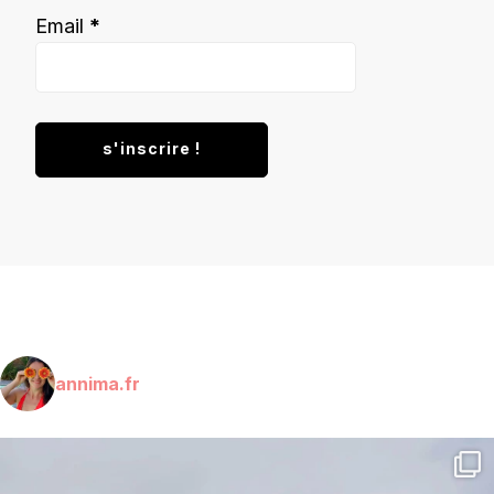
Email
*
annima.fr