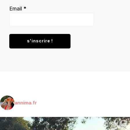
Email
*
annima.fr