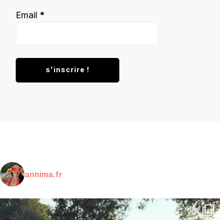
Email
*
annima.fr