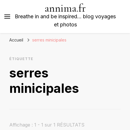
annima.fr
Breathe in and be inspired… blog voyages
et photos
Accueil
serres minicipales
ÉTIQUETTE
serres
minicipales
Affichage : 1 - 1 sur 1 RÉSULTATS