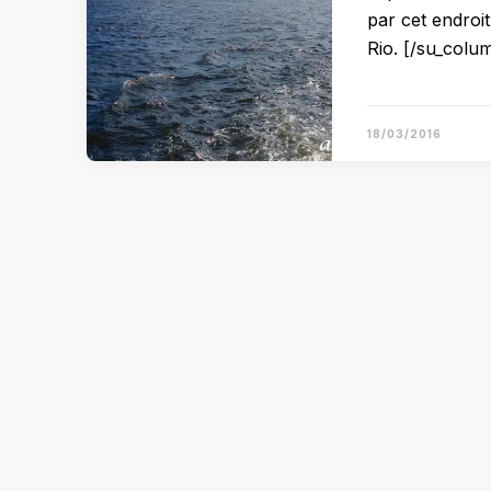
par cet endroi
Rio. [/su_col
18/03/2016