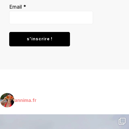
Email
*
annima.fr