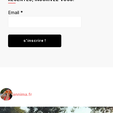
Email
*
annima.fr