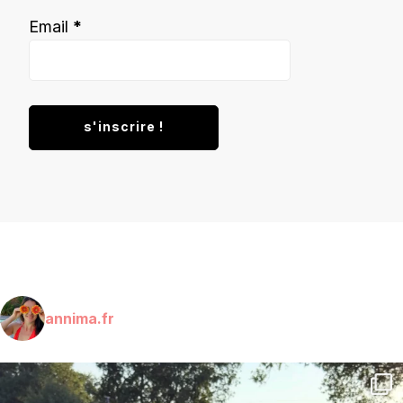
Email
*
annima.fr