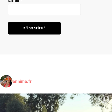
Email
*
annima.fr