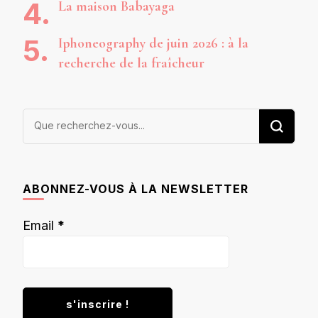
La maison Babayaga
Iphoneography de juin 2026 : à la
recherche de la fraîcheur
Vous
recherchiez
quelque
chose ?
ABONNEZ-VOUS À LA NEWSLETTER
Email
*