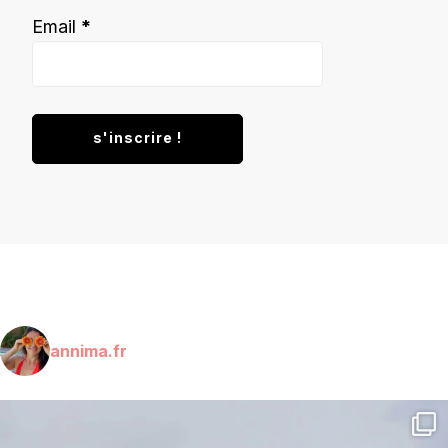
Email
*
annima.fr