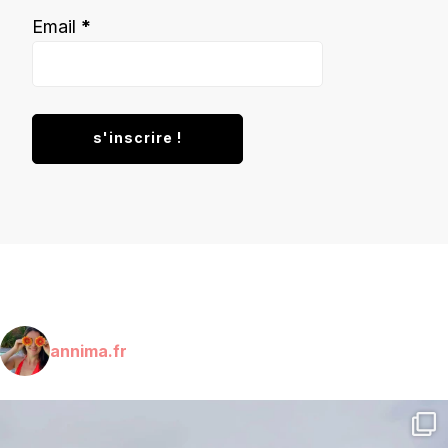
Email
*
annima.fr