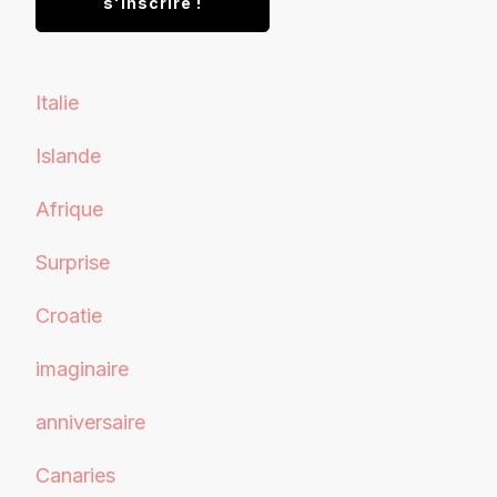
Italie
Islande
Afrique
Surprise
Croatie
imaginaire
anniversaire
Canaries