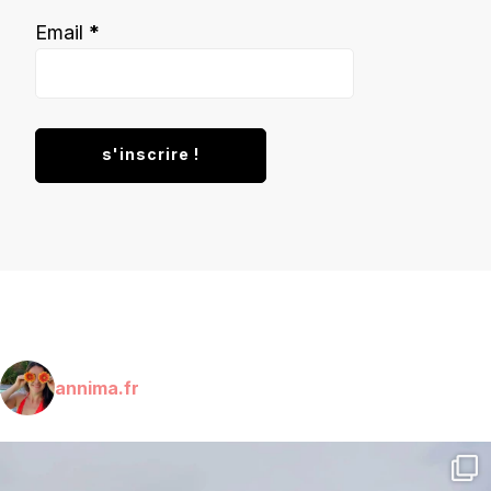
Email
*
annima.fr