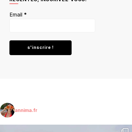
Email
*
annima.fr