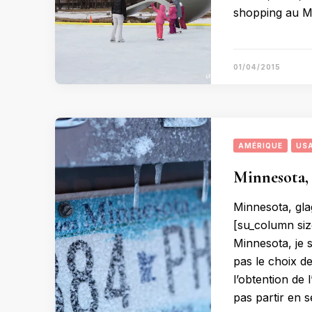
shopping au Ma
01/04/2015
AMÉRIQUE
US
Minnesota,
Minnesota, gla
[su_column size
Minnesota, je 
pas le choix de
l’obtention de
pas partir en 