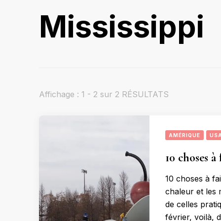
Mississippi
Affichage : 1 - 2 sur 2 RÉSULTATS
AMÉRIQUE
US
10 choses à
10 choses à fa
chaleur et les 
de celles prati
février, voilà,