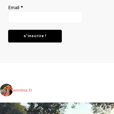
Email
*
annima.fr