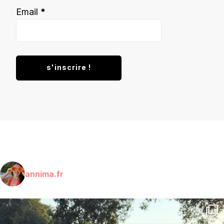
Email
*
annima.fr