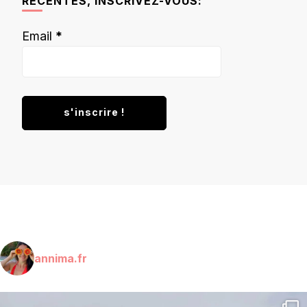
RÉCENTES, INSCRIVEZ-VOUS:
Email
*
annima.fr