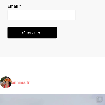
Email
*
annima.fr